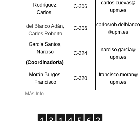
carlos.cuevas
Rodríguez,
C-306
upm.es
Carlos
carlosrob.delblanco
del Blanco Adán,
C-306
upm.es
Carlos Roberto
García Santos,
narciso.garcia
Narciso
C-324
upm.es
(Coordinador/a)
Morán Burgos,
francisco.moran
C-320
Francisco
upm.es
Más Info